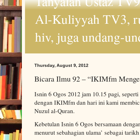
Tanyalah Ustaz TV9
Al-Kuliyyah TV3, r
hiv, juga undang-un
Thursday, August 9, 2012
Bicara Ilmu 92 – “IKIMfm Mengen
Isnin 6 Ogos 2012 jam 10.15 pagi, seperti 
dengan IKIMfm dan hari ini kami membic
Nuzul al-Quran.
Kebetulan Isnin 6 Ogos bersamaan denga
menurut sebahagian ulama’ sebagai tarikh