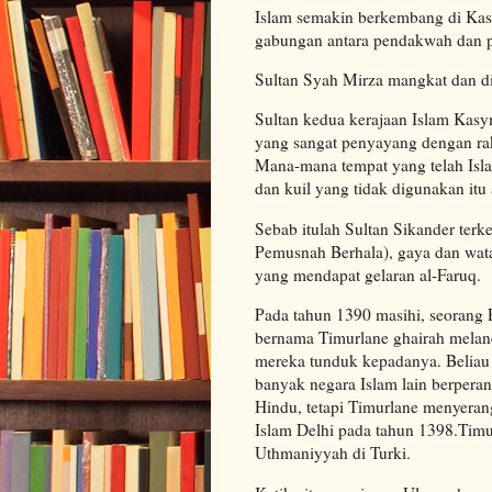
Islam semakin berkembang di Kasy
gabungan antara pendakwah dan p
Sultan Syah Mirza mangkat dan di
Sultan kedua kerajaan Islam Kasy
yang sangat penyayang dengan ra
Mana-mana tempat yang telah Islam
dan kuil yang tidak digunakan itu
Sebab itulah Sultan Sikander terk
Pemusnah Berhala), gaya dan wata
yang mendapat gelaran al-Faruq.
Pada tahun 1390 masihi, seorang 
bernama Timurlane ghairah melanc
mereka tunduk kepadanya. Beliau
banyak negara Islam lain berpera
Hindu, tetapi Timurlane menyeran
Islam Delhi pada tahun 1398.Timu
Uthmaniyyah di Turki.