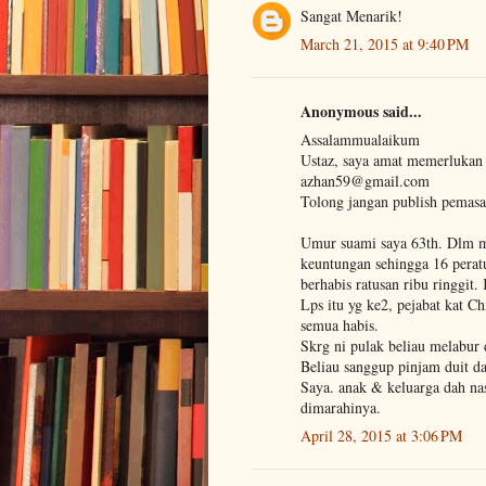
Sangat Menarik!
March 21, 2015 at 9:40 PM
Anonymous said...
Assalammualaikum
Ustaz, saya amat memerlukan n
azhan59@gmail.com
Tolong jangan publish pemasal
Umur suami saya 63th. Dlm mas
keuntungan sehingga 16 peratu
berhabis ratusan ribu ringgit
Lps itu yg ke2, pejabat kat C
semua habis.
Skrg ni pulak beliau melabu
Beliau sanggup pinjam duit d
Saya. anak & keluarga dah nas
dimarahinya.
April 28, 2015 at 3:06 PM