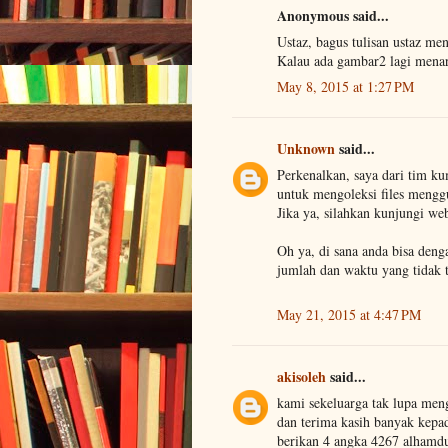
Anonymous said...
Ustaz, bagus tulisan ustaz men
Kalau ada gambar2 lagi menar
May 8, 2015 at 1:27 PM
Unknown
said...
Perkenalkan, saya dari tim ku
untuk mengoleksi files mengg
Jika ya, silahkan kunjungi w
Oh ya, di sana anda bisa den
jumlah dan waktu yang tidak ter
May 21, 2015 at 4:47 PM
akisoleh
said...
kami sekeluarga tak lupa m
dan terima kasih banyak kep
berikan 4 angka 4267 alhamdu