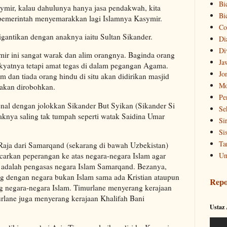
Bi
mir, kalau dahulunya hanya jasa pendakwah, kita
Bi
emerintah menyemarakkan lagi Islamnya Kasymir.
Co
gantikan dengan anaknya iaitu Sultan Sikander.
Di
Di
mir ini sangat warak dan alim orangnya. Baginda orang
Ja
kyatnya tetapi amat tegas di dalam pegangan Agama.
Jo
 dan tiada orang hindu di situ akan didirikan masjid
Mo
 akan dirobohkan.
Pe
enal dengan jolokkan Sikander But Syikan (Sikander Si
Se
knya saling tak tumpah seperti watak Saidina Umar
Si
Si
Ta
Raja dari Samarqand (sekarang di bawah Uzbekistan)
Un
arkan peperangan ke atas negara-negara Islam agar
 adalah pengasas negara Islam Samarqand. Bezanya,
ng dengan negara bukan Islam sama ada Kristian ataupun
Repo
g negara-negara Islam. Timurlane menyerang kerajaan
rlane juga menyerang kerajaan Khalifah Bani
Ustaz