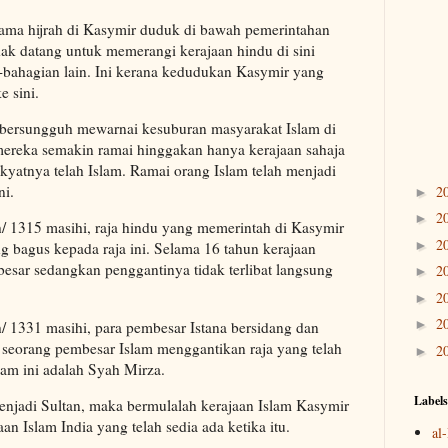
ama hijrah di Kasymir duduk di bawah pemerintahan
idak datang untuk memerangi kerajaan hindu di sini
n-bahagian lain. Ini kerana kedudukan Kasymir yang
e sini.
bersungguh mewarnai kesuburan masyarakat Islam di
mereka semakin ramai hinggakan hanya kerajaan sahaja
kyatnya telah Islam. Ramai orang Islam telah menjadi
ni.
2
►
2
►
h/ 1315 masihi, raja hindu yang memerintah di Kasymir
2
►
g bagus kepada raja ini. Selama 16 tahun kerajaan
esar sedangkan penggantinya tidak terlibat langsung
2
►
2
►
2
►
/ 1331 masihi, para pembesar Istana bersidang dan
k seorang pembesar Islam menggantikan raja yang telah
2
►
am ini adalah Syah Mirza.
Labels
njadi Sultan, maka bermulalah kerajaan Islam Kasymir
n Islam India yang telah sedia ada ketika itu.
al