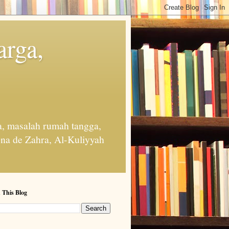
arga,
, masalah rumah tangga,
na de Zahra, Al-Kuliyyah
 This Blog