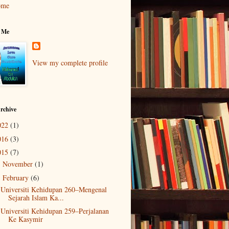
ome
 Me
View my complete profile
rchive
022
(1)
016
(3)
015
(7)
November
(1)
►
February
(6)
▼
Universiti Kehidupan 260–Mengenal
Sejarah Islam Ka...
Universiti Kehidupan 259–Perjalanan
Ke Kasymir