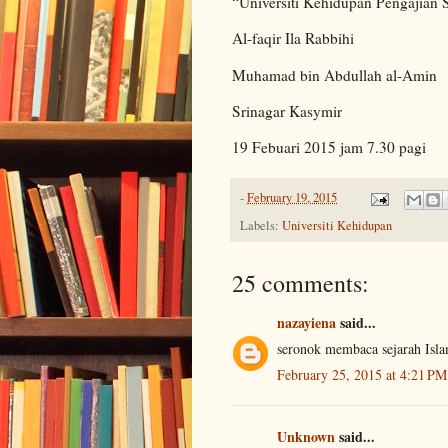
“Universiti Kehidupan Pengajian 
Al-faqir Ila Rabbihi
Muhamad bin Abdullah al-Amin
Srinagar Kasymir
19 Febuari 2015 jam 7.30 pagi
-
February 19, 2015
Labels:
Universiti Kehidupan
25 comments:
nazayiena
said...
seronok membaca sejarah Isla
February 25, 2015 at 4:21 PM
Unknown
said...