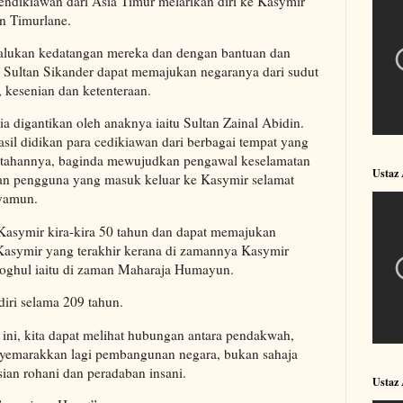
endikiawan dari Asia Timur melarikan diri ke Kasymir
an Timurlane.
alukan kedatangan mereka dan dengan bantuan dan
, Sultan Sikander dapat memajukan negaranya dari sudut
kesenian dan ketenteraan.
ia digantikan oleh anaknya iaitu Sultan Zainal Abidin.
asil didikan para cedikiawan dari berbagai tempat yang
ntahannya, baginda mewujudkan pengawal keselamatan
Ustaz
kan pengguna yang masuk keluar ke Kasymir selamat
yamun.
Kasymir kira-kira 50 tahun dan dapat memajukan
Kasymir yang terakhir kerana di zamannya Kasymir
oghul iaitu di zaman Maharaja Humayun.
diri selama 209 tahun.
ini, kita dapat melihat hubungan antara pendakwah,
nyemarakkan lagi pembangunan negara, bukan sahaja
isian rohani dan peradaban insani.
Ustaz