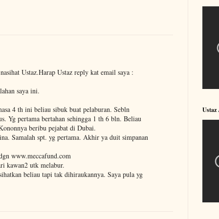
asihat Ustaz.Harap Ustaz reply kat email saya :
ahan saya ini.
a 4 th ini beliau sibuk buat pelaburan. Sebln
Ustaz
s. Yg pertama bertahan sehingga 1 th 6 bln. Beliau
. Kononnya beribu pejabat di Dubai.
hina. Samalah spt. yg pertama. Akhir ya duit simpanan
r dgn www.meccafund.com
ari kawan2 utk melabur.
ihatkan beliau tapi tak dihiraukannya. Saya pula yg