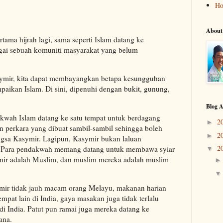
H
About
tama hijrah lagi, sama seperti Islam datang ke
agai sebuah komuniti masyarakat yang belum
ymir, kita dapat membayangkan betapa kesungguhan
ikan Islam. Di sini, dipenuhi dengan bukit, gunung,
Blog A
kwah Islam datang ke satu tempat untuk berdagang
2
►
 perkara yang dibuat sambil-sambil sehingga boleh
2
►
gsa Kasymir. Lagipun, Kasymir bukan laluan
2
ra. Para pendakwah memang datang untuk membawa syiar
▼
ymir adalah Muslim, dan muslim mereka adalah muslim
mir tidak jauh macam orang Melayu, makanan harian
empat lain di India, gaya masakan juga tidak terlalu
 di India. Patut pun ramai juga mereka datang ke
ana.