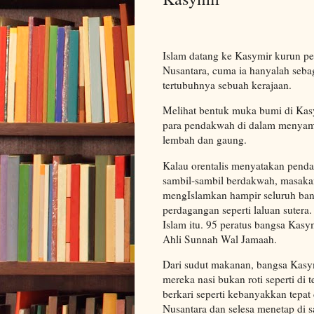
Islam datang ke Kasymir kurun per
Nusantara, cuma ia hanyalah seb
tertubuhnya sebuah kerajaan.
Melihat bentuk muka bumi di Kas
para pendakwah di dalam menyampa
lembah dan gaung.
Kalau orentalis menyatakan penda
sambil-sambil berdakwah, masakan
mengIslamkan hampir seluruh ban
perdagangan seperti laluan sute
Islam itu. 95 peratus bangsa Kas
Ahli Sunnah Wal Jamaah.
Dari sudut makanan, bangsa Kasy
mereka nasi bukan roti seperti di t
berkari seperti kebanyakkan tepat
Nusantara dan selesa menetap di s