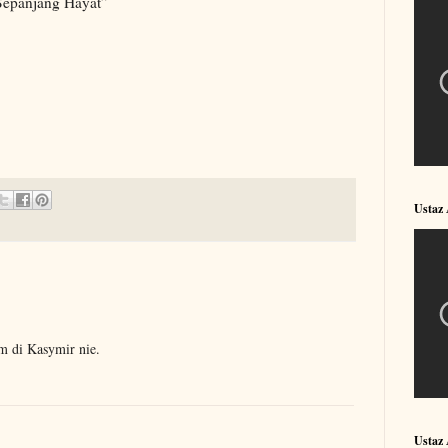
Sepanjang Hayat”
Ustaz
m di Kasymir nie.
Ustaz