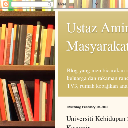
Ustaz Amin
Masyarakat
Blog yang membicarakan m
keluarga dan rakaman ran
TV3, rumah kebajikan anak
Thursday, February 19, 2015
Universiti Kehidupan
Kasymir