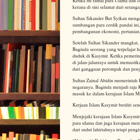
Ketika itu ramai para Ulama dan c
kerana di sini selamat dari serang
Sultan Sikander But Syikan meng
sumbangan para cerdik pandai ini
pembangunan ekonomi, pertanian, 
Setelah Sultan Sikander mangkat, 
Baginda seorang yang terpelajar h
duduk di Kasymir. Ketika pemeri
di jalan-jalanraya untuk memasti
dari gangguan perompak dan pen
Sultan Zainal Abidin memerintah 
negaranya. Baginda menjadi raja 
masuk ke dalam kerajaan Islam M
Kerjaan Islam Kasymir berdiri sen
Menjejaki kerajaan Islam Kasymir 
para ulama dan juga kerajaan me
dari sudut lahiriahnya tetapi peng