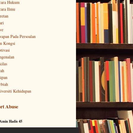
cara Hukum
cara Ilmu
retan
ari
ve
wapan Pada Persoalan
m Kongsi
tivasi
ngenalan
kilas
rah
sipan
rbiah
iversiti Kehidupan
rt Abuse
 Amin Hadis 45