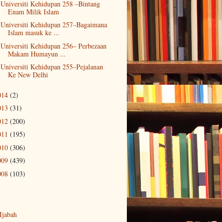
Universiti Kehidupan 258 –Bintang
Enam Milik Islam
Universiti Kehidupan 257–Bagaimana
Islam masuk ke ...
Universiti Kehidupan 256– Perbezaan
Makam Humayun ...
Universiti Kehidupan 255–Pejalanan
Ke New Delhi
014
(2)
013
(31)
012
(200)
011
(195)
010
(306)
009
(439)
008
(103)
-Ijabah