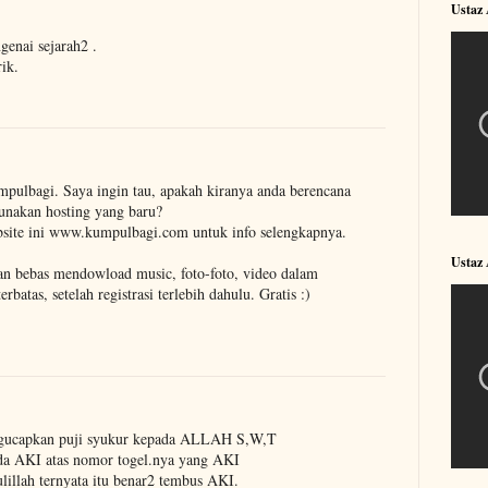
Ustaz 
genai sejarah2 .
ik.
mpulbagi. Saya ingin tau, apakah kiranya anda berencana
unakan hosting yang baru?
ebsite ini www.kumpulbagi.com untuk info selengkapnya.
Ustaz
gan bebas mendowload music, foto-foto, video dalam
batas, setelah registrasi terlebih dahulu. Gratis :)
engucapkan puji syukur kepada ALLAH S,W,T
ada AKI atas nomor togel.nya yang AKI
lillah ternyata itu benar2 tembus AKI.