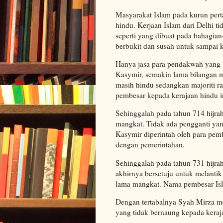
Masyarakat Islam pada kurun pert
hindu. Kerjaan Islam dari Delhi t
seperti yang dibuat pada bahagia
berbukit dan susah untuk sampai k
Hanya jasa para pendakwah yang 
Kasymir, semakin lama bilangan 
masih hindu sedangkan majoriti ra
pembesar kepada kerajaan hindu i
Sehinggalah pada tahun 714 hijra
mangkat. Tidak ada pengganti yan
Kasymir diperintah oleh para pemb
dengan pemerintahan.
Sehinggalah pada tahun 731 hijrah
akhirnya bersetuju untuk melanti
lama mangkat. Nama pembesar Isl
Dengan tertabalnya Syah Mirza me
yang tidak bernaung kepada kerajaa