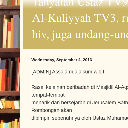
Tanyalah Ustaz TV9
Al-Kuliyyah TV3, r
hiv, juga undang-un
Wednesday, September 4, 2013
[ADMIN] Assalamualaikum w.b.t
Rasai kelainan beribadah di Masjidil Al-A
tempat-tempat
menarik dan bersejarah di Jerusalem,Bat
Rombongan akan
dipimpin sepenuhnya oleh Ustaz Muhamad 