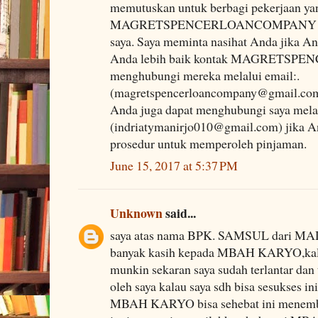
memutuskan untuk berbagi pekerjaan yan
MAGRETSPENCERLOANCOMPANY dala
saya. Saya meminta nasihat Anda jika 
Anda lebih baik kontak MAGRETS
menghubungi mereka melalui email:.
(magretspencerloancompany@gmail.co
Anda juga dapat menghubungi saya melal
(indriatymanirjo010@gmail.com) jika An
prosedur untuk memperoleh pinjaman.
June 15, 2017 at 5:37 PM
Unknown
said...
saya atas nama BPK. SAMSUL dari M
banyak kasih kepada MBAH KARYO,kala
munkin sekaran saya sudah terlantar dan 
oleh saya kalau saya sdh bisa sesukses i
MBAH KARYO bisa sehebat ini menembu