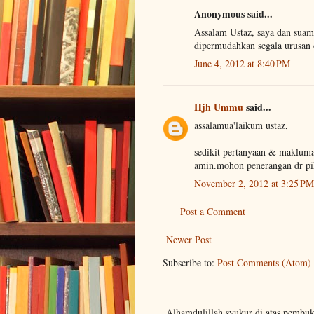
Anonymous said...
Assalam Ustaz, saya dan suam
dipermudahkan segala urusan 
June 4, 2012 at 8:40 PM
Hjh Ummu
said...
assalamua'laikum ustaz,
sedikit pertanyaan & makluma
amin.mohon penerangan dr pih
November 2, 2012 at 3:25 PM
Post a Comment
Newer Post
Subscribe to:
Post Comments (Atom)
Alhamdulillah syukur di atas pembu