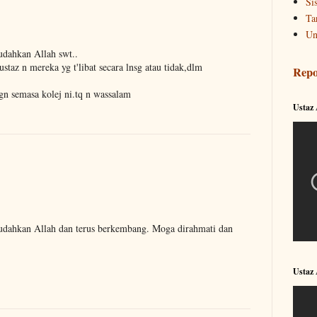
Si
Ta
Un
udahkan Allah swt..
taz n mereka yg t'libat secara lnsg atau tidak,dlm
Repo
n semasa kolej ni.tq n wassalam
Ustaz
udahkan Allah dan terus berkembang. Moga dirahmati dan
Ustaz