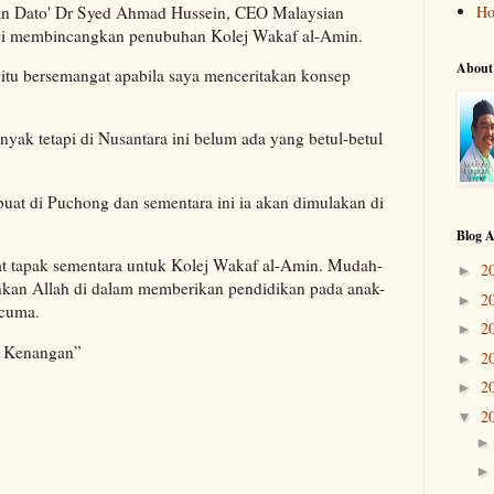
an Dato' Dr Syed Ahmad Hussein, CEO Malaysian
H
gi membincangkan penubuhan Kolej Wakaf al-Amin.
About
gitu bersemangat apabila saya menceritakan konsep
nyak tetapi di Nusantara ini belum ada yang betul-betul
”
buat di Puchong dan sementara ini ia akan dimulakan di
Blog A
hat tapak sementara untuk Kolej Wakaf al-Amin. Mudah-
2
►
kan Allah di dalam memberikan pendidikan pada anak-
2
►
rcuma.
2
►
t Kenangan”
2
►
2
►
2
▼