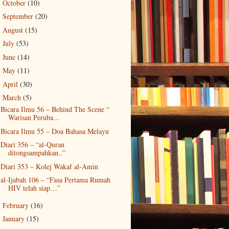
October
(10)
►
September
(20)
►
August
(15)
►
July
(53)
►
June
(14)
►
May
(11)
►
April
(30)
►
March
(5)
▼
Bicara Ilmu 56 – Behind The Scene “
Warisan Peruba...
Bicara Ilmu 55 – Doa Bahasa Melayu
Diari 356 – “al-Quran
ditongsampahkan..”
Diari 353 – Kolej Wakaf al-Amin
al-Ijabah 106 – “Fasa Pertama Rumah
HIV telah siap…”
February
(16)
►
January
(15)
►