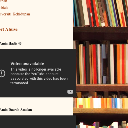
sipan
rbiah
iversiti Kehidupan
rt Abuse
 Amin Hadis 45
 Amin Daerah Amalan