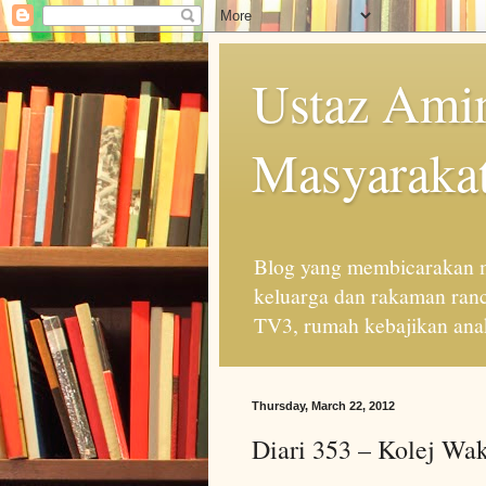
Ustaz Amin
Masyarakat
Blog yang membicarakan m
keluarga dan rakaman ran
TV3, rumah kebajikan anak
Thursday, March 22, 2012
Diari 353 – Kolej Wa