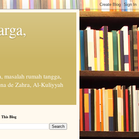
arga,
, masalah rumah tangga,
na de Zahra, Al-Kuliyyah
 This Blog