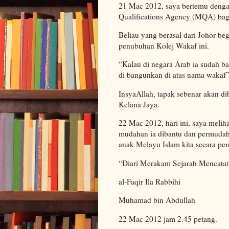
21 Mac 2012, saya bertemu deng
Qualifications Agency (MQA) ba
Beliau yang berasal dari Johor be
penubuhan Kolej Wakaf ini.
“Kalau di negara Arab ia sudah ba
di bangunkan di atas nama wakaf
InsyaAllah, tapak sebenar akan di
Kelana Jaya.
22 Mac 2012, hari ini, saya meli
mudahan ia dibantu dan permudah
anak Melayu Islam kita secara pe
“Diari Merakam Sejarah Mencata
al-Faqir Ila Rabbihi
Muhamad bin Abdullah
22 Mac 2012 jam 2.45 petang.