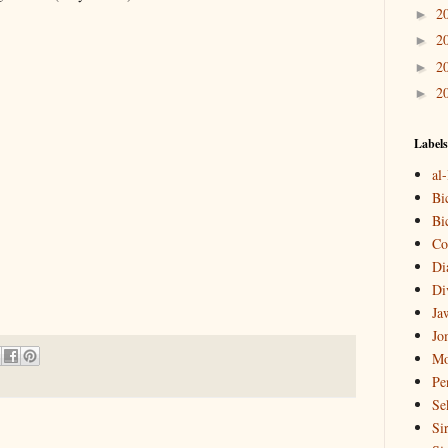
2
►
2
►
2
►
2
►
Labels
al
Bi
Bi
Co
Di
Di
Ja
Jo
Mo
Pe
Se
Si