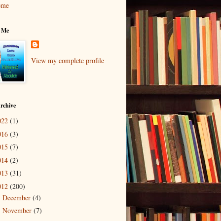
ome
 Me
View my complete profile
rchive
022
(1)
016
(3)
015
(7)
014
(2)
013
(31)
012
(200)
December
(4)
►
November
(7)
►