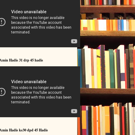
Amin Hadis 31 drp 45 hadis
 Amin Hadis ke30 dpd 45 Hadis