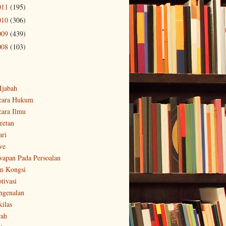
011
(195)
010
(306)
009
(439)
008
(103)
-Ijabah
cara Hukum
cara Ilmu
retan
ari
ve
wapan Pada Persoalan
m Kongsi
tivasi
ngenalan
kilas
rah