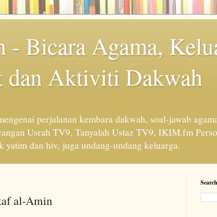
 - Bicara Agama, Kelu
 dan Aktiviti Dakwah
engenai perjalanan kembara dakwah, soal-jawab agama
cangan Usrah TV9, Tanyalah Ustaz TV9, IKIM.fm Perso
 yatim dan hiv, juga undang-undang keluarga.
Search
kaf al-Amin